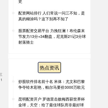
史
配资网站排行 人们常说一问三不知，是
真的糊涂吗？这下别再不知了
股票配资交易平台 力挽狂澜！布伦森末
节发力13分+34翻盘，尼克斯21记3分球
射落骑士
热点资讯
三
1
炒股软件排名前十名 米体：尤文和巴黎
争夺铃木彩艳，帕尔马要价3000万欧元
昆明配资开户 罗德里击败梅西获世界杯
。
金球，天空：给了最佳球队而非最好球