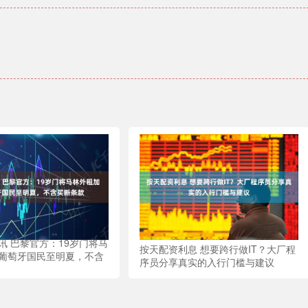
讯 巴黎官方：19岁门将马
按天配资利息 想要跨行做IT？大厂程
葡萄牙国民至明夏，不含
序员分享真实的入行门槛与建议